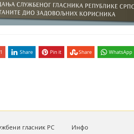
1
Share
Pin it
Share
WhatsApp
лужбени гласник РС
Инфо