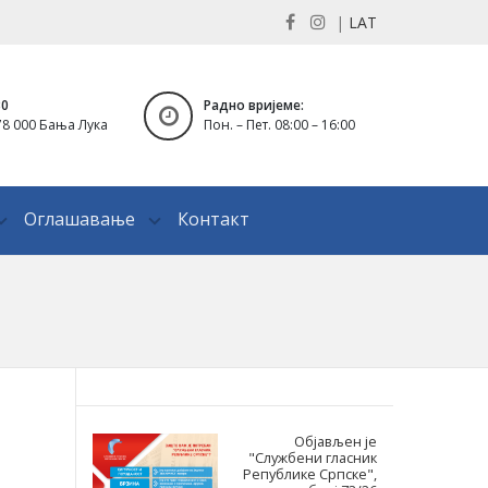
|
LAT
30
Радно вријеме:
8 000 Бања Лука
Пон. – Пет. 08:00 – 16:00
Оглашавање
Контакт
Објављен је
"Службени гласник
Републике Српске",