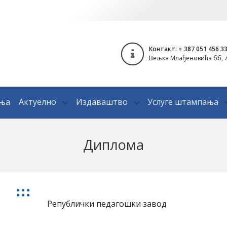
Контакт: + 387 051 456 3
Вељка Млађеновића бб, 7
ања
Актуелно
Издаваштво
Услуге штампања
Диплома
Републички педагошки завод