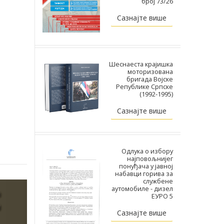
број 73/26
Сазнајте више
Шеснаеста крајишка
моторизована
бригада Војске
Републике Српске
(1992-1995)
Сазнајте више
Одлука о избору
најповољнијег
понуђача у јавној
набавци горива за
службене
аутомобиле - дизел
ЕУРО 5
Сазнајте више