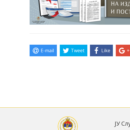
E-mail
Tweet
Like
+
ЈУ С