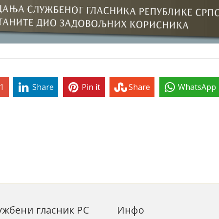
1
Share
Pin it
Share
WhatsApp
лужбени гласник РС
Инфо