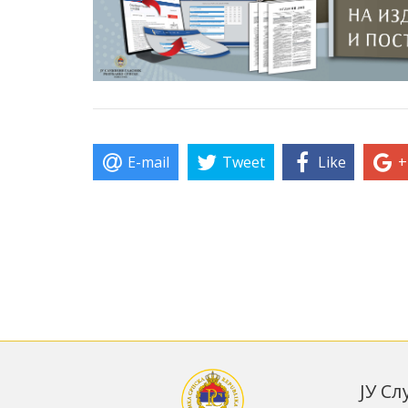
E-mail
Tweet
Like
+
ЈУ С