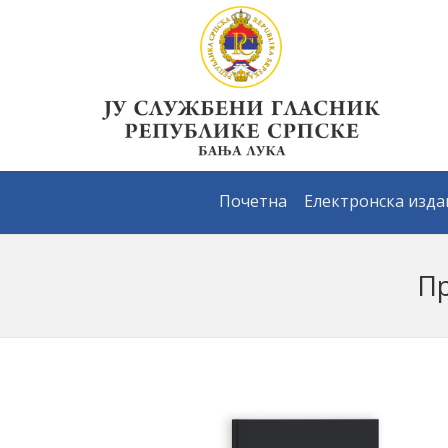
Почетна
Електронска изд
Пр