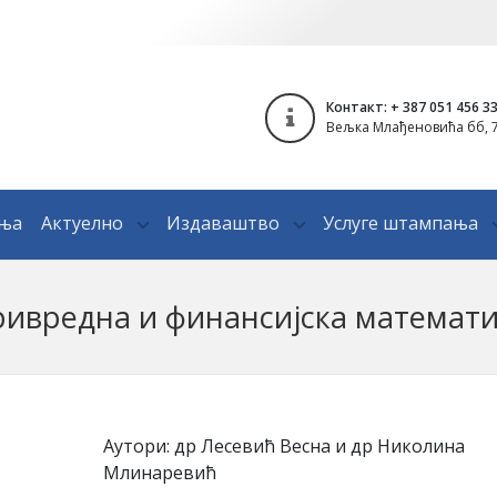
Контакт: + 387 051 456 3
Вељка Млађеновића бб, 7
ања
Актуелно
Издаваштво
Услуге штампања
ивредна и финансијска математ
Аутори: др Лесевић Весна и др Николина
Млинаревић