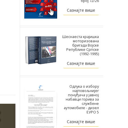
број 72/26
Сазнајте више
Шеснаеста крајишка
моторизована
бригада Војске
Републике Српске
(1992-1995)
Сазнајте више
Одлука о избору
најповољнијег
понуђача у јавној
набавци горива за
службене
аутомобиле - дизел
ЕУРО 5
Сазнајте више