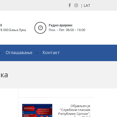
|
LAT
30
Радно вријеме:
8 000 Бања Лука
Пон. – Пет. 08:00 – 16:00
Оглашавање
Контакт
ика
Објављен је
"Службени гласник
Републике Српске",