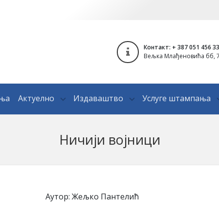
Контакт: + 387 051 456 3
Вељка Млађеновића бб, 7
ања
Актуелно
Издаваштво
Услуге штампања
Ничији војници
Аутор: Жељко Пантелић