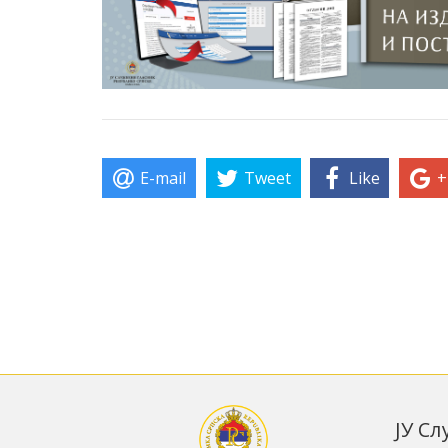
E-mail
Tweet
Like
+
ЈУ С