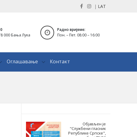
|
LAT
30
Радно вријеме:
8 000 Бања Лука
Пон. – Пет. 08:00 – 16:00
Оглашавање
Контакт
Објављен је
"Службени гласник
Републике Српске",