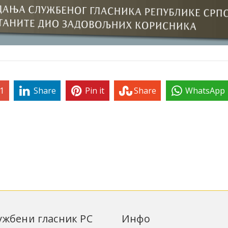
1
Share
Pin it
Share
WhatsApp
лужбени гласник РС
Инфо