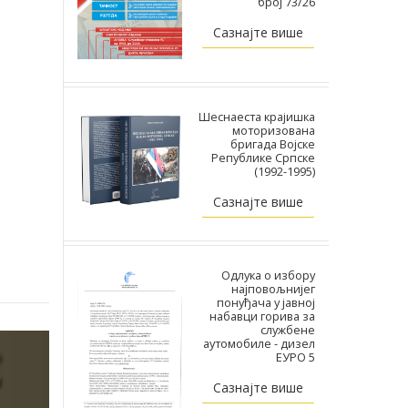
број 73/26
Сазнајте више
Шеснаеста крајишка
моторизована
бригада Војске
Републике Српске
(1992-1995)
Сазнајте више
Одлука о избору
најповољнијег
понуђача у јавној
набавци горива за
службене
аутомобиле - дизел
ЕУРО 5
Сазнајте више