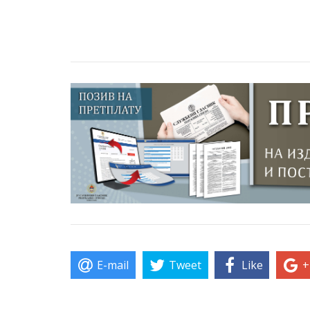
E-mail
Tweet
Like
+