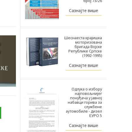
број 73/26
Сазнајте више
Шеснаеста крајишка
моторизована
бригада Војске
Републике Српске
(1992-1995)
Сазнајте више
Одлука о избору
најповољнијег
понуђача у јавној
набавци горива за
службене
аутомобиле - дизел
ЕУРО 5
Сазнајте више