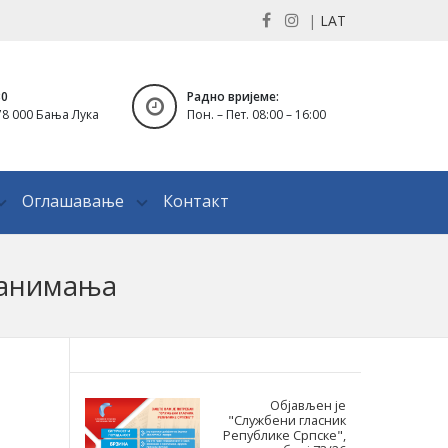
|
LAT
30
Радно вријеме:
8 000 Бања Лука
Пон. – Пет. 08:00 – 16:00
Оглашавање
Контакт
занимања
Објављен је
"Службени гласник
Републике Српске",