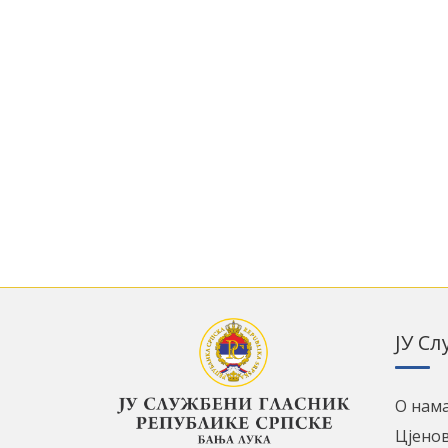
ЈУ С
О нам
Цјено