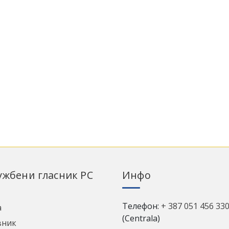
лужбени гласник РС
Инфо
Телефон:
+ 387 051 456 33
а
(Centrala)
вник