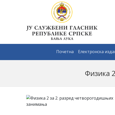
Почетна
Електронска изд
Физика 