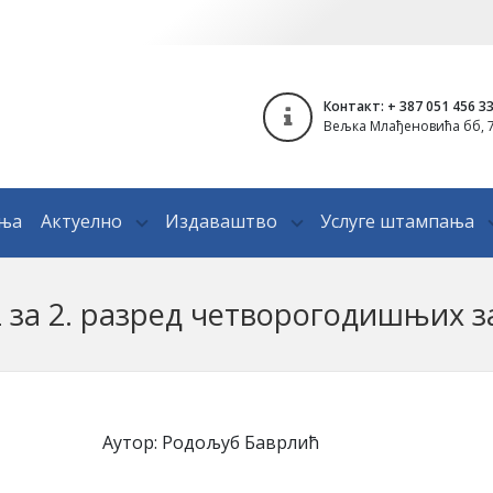
Контакт: + 387 051 456 3
Вељка Млађеновића бб, 7
ања
Актуелно
Издаваштво
Услуге штампања
2 за 2. разред четворогодишњих 
Аутор: Родољуб Баврлић