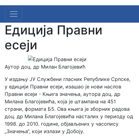
Едиција Правни
есеји
Аутор доц. др Милан Благојевић
У издању ЈУ Службени гласник Републике Српске,
у едицији Правни есеји, изашао је нови наслов
Правни есеји - Књига значења, аутора доц. др
Милана Благојевића, која је штампана на 451
страни, формата Б5. Ова књига је зборник радова
доц. др Милана Благојевића насталих у периоду од
1998. до 2010. године, објављених у часопису
„Значења“, који излази у Добоју.