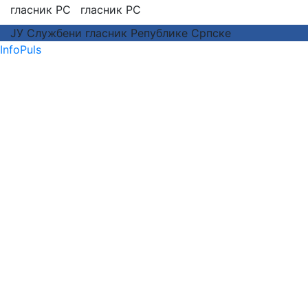
ЈУ Службени гласник Републике Српске
InfoPuls