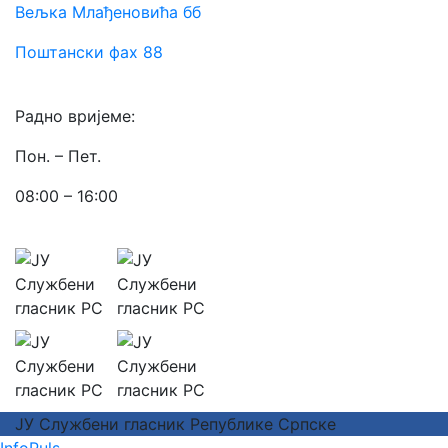
Вељка Млађеновића бб
Поштански фах 88
Радно вријеме:
Пон. – Пет.
08:00 – 16:00
ЈУ Службени гласник Републике Српске
InfoPuls