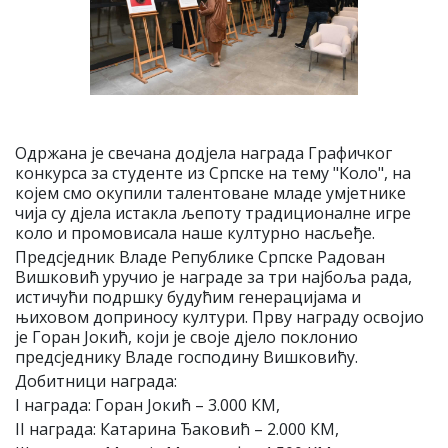
Одржана је свечана додјела награда Графичког
конкурса за студенте из Српске на тему "Коло", на
којем смо окупили талентоване младе умјетнике
чија су дјела истакла љепоту традиционалне игре
коло и промовисала наше културно насљеђе.
Предсједник Владе Републике Српске Радован
Вишковић уручио је награде за три најбоља рада,
истичући подршку будућим генерацијама и
њиховом доприносу култури. Прву награду освојио
је Горан Јокић, који је своје дјело поклонио
предсједнику Владе господину Вишковићу.
Добитници награда:
I награда: Горан Јокић – 3.000 КМ,
II награда: Катарина Ђаковић – 2.000 КМ,