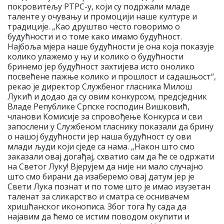
покровитељу РТРС-у, који су подржали младе
таленте у очувању и промоцији наше културе и
традиције. „Као друштво често говоримо о
будућности и о томе како имамо будућност.
Најбоља мјера наше будућности је она која показује
колико улажемо у њу и колико о будућности
бринемо јер будућност захтијева исто онолико
посвећене пажње колико и прошлост и садашњост“,
рекао је директор Службеног гласника Милош
Лукић и додао да су овим конкурсом, предсједник
Владе Републике Српске господин Вишковић,
чланови Комисије за спровођење Конкурса и сви
запослени у Службеном гласнику показали да брину
о нашој будућности јер наша будућност су ови
млади људи који сједе са нама. „Након што смо
заказали овај догађај, схватио сам да ће се одржати
на Светог Луку! Вјерујем да није ни мало случајно
што смо бирани да изаберемо овај датум јер је
Свети Лука познат и по томе што је имао изузетан
таленат за сликарство и сматра се оснивачем
хришћанског иконописа. Због тога ћу сада да
најавим да ћемо се истим поводом окупити и