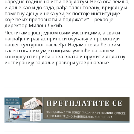
наредне године на исти овај датум. Нека ова земља,
и даље као и до сада, рађа талентовану, вриједну и
паметну дјецу и нека увијек постоје институције
које ће их препознати и подржати!“ – рекао је
директор Милош Лукић.
Честитамо још једном свим учесницима, а сваки
награђени рад доприноси очувању и промоцији
нашег културног насљеђа. Надамо се да ће овим
талентованим умјетницима учешће на нашем
конкурсу отворити нова врата и пружити додатну
инспирацију за даљи развој и усавршавање.