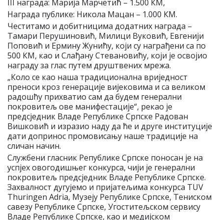
III награда: Марија Марчетић – 1.500 КМ,
Награда публике: Никола Мацан – 1.000 КМ.
Честитамо и добитницима додатних награда –
Тамари Перушиновић, Милици Вуковић, Евгенији
Поповић и Ермину Жунићу, који су награђени са по
500 КМ, као и Слађану Стевановићу, који је освојио
награду за глас путем друштвених мрежа.
„Коло се као наша традиционална вриједност
преноси кроз генерације вијековима и са великом
радошћу прихватио сам да будем генерални
покровитељ ове манифестације“, рекао је
предсједник Владе Републике Српске Радован
Вишковић и изразио наду да ће и друге институције
дати допринос промовисању наше традиције на
сличан начин.
Службени гласник Републике Српске поносан је на
успјех овогодишњег конкурса, чији је генерални
покровитељ предсједник Владе Републике Српске.
Захвалност дугујемо и пријатељима конкурса TUV
Thuringen Adria, Музеју Републике Српске, Тениском
савезу Републике Српске, Угоститељском сервису
Владе Републике Српске, као и медијском