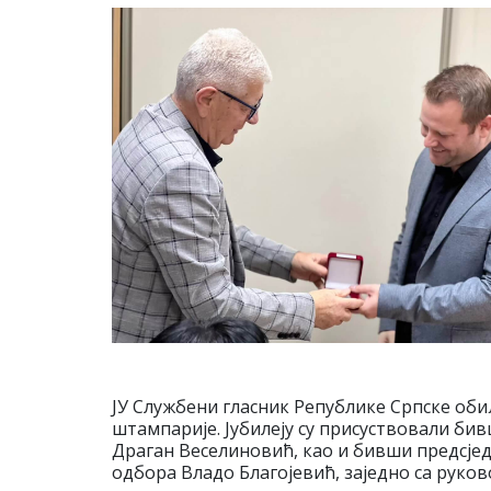
ЈУ Службени гласник Републике Српске оби
штампарије. Јубилеју су присуствовали би
Драган Веселиновић, као и бивши предсје
одбора Владо Благојевић, заједно са рук