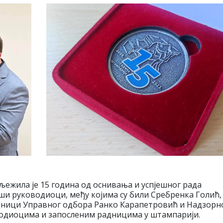
љежила је 15 година од оснивања и успјешног рада
вши руководиоци, међу којима су били Сребренка Голић,
дници Управног одбора Ранко Карапетровић и Надзорн
оводиоцима и запосленим радницима у штампарији.