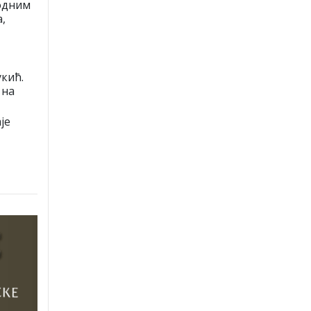
одним
,
кић.
 на
је