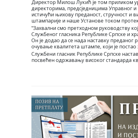
Директор Милош Лукић је том приликом ур
директорима, предсједницима Управног и 
истичући њихову преданост, стручност и ви
штампарије и наше Установе током протек
"Захвални смо претходном руководству кој
Службеног гласника Републике Српске и хр
Он је додао да се нада наставку преданог 
очување квалитета штампе, који је постао
Службени гласник Републике Српске настави
посвећен одржавању високог стандарда кв