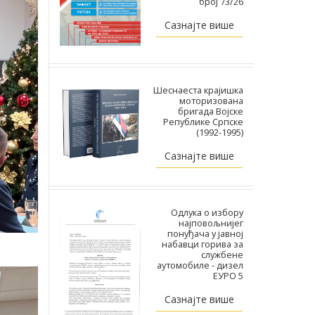
број 73/26
Сазнајте више
Шеснаеста крајишка
моторизована
бригада Војске
Републике Српске
(1992-1995)
Сазнајте више
Одлука о избору
најповољнијег
понуђача у јавној
набавци горива за
службене
аутомобиле - дизел
ЕУРО 5
Сазнајте више