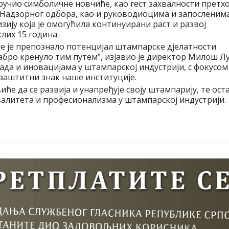
учио симболичне новчиће, као гест захвалности претх
Надзорног одбора, као и руководиоцима и запосленима
зију која је омогућила континуирани раст и развој
лих 15 година.
е је препознало потенцијал штампарске дјелатности
абро кренуло тим путем", изјавио је директор Милош Лу
рада и иновацијама у штампарској индустрији, с фокусом
 заштитни знак наше институције.
ће да се развија и унапређује своју штампарију, те оста
алитета и професионализма у штампарској индустрији.