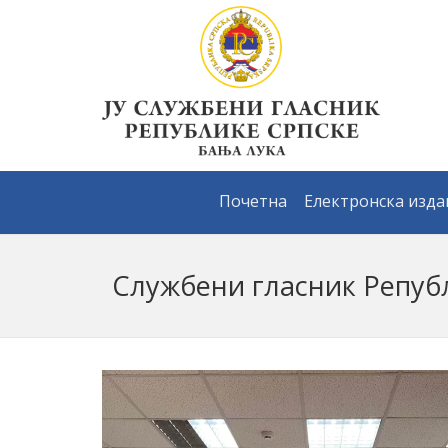
Почетна
Електронска изд
Службени гласник Репуб