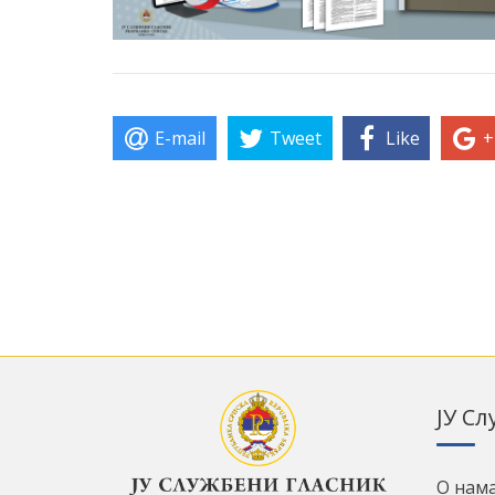
E-mail
Tweet
Like
+
ЈУ С
О нам