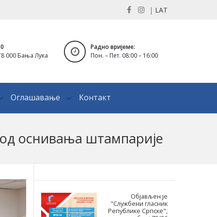
|
LAT
30
Радно вријеме:
8 000 Бања Лука
Пон. – Пет. 08:00 – 16:00
Оглашавање
Контакт
 од оснивања штампарије
Објављен је
"Службени гласник
Републике Српске",