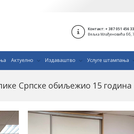
Контакт: + 387 051 456 3
Вељка Млађеновића бб, 7
ања
Актуелно
Издаваштво
Услуге штампања
лике Српске обиљежио 15 година