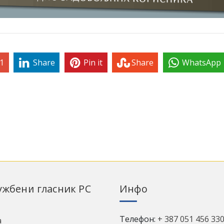
1
Share
Pin it
Share
WhatsApp
лужбени гласник РС
Инфо
Телефон:
+ 387 051 456 33
а