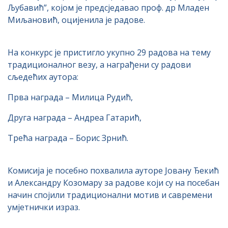
Љубавић”, којом је предсједавао проф. др Младен
Миљановић, оцијенила је радове.
На конкурс је пристигло укупно 29 радова на тему
традиционалног везу, а награђени су радови
сљедећих аутора:
Прва награда – Милица Рудић,
Друга награда – Андреа Гатарић,
Трећа награда – Борис Зрнић.
Комисија је посебно похвалила ауторе Јовану Ђекић
и Александру Козомару за радове који су на посебан
начин спојили традиционални мотив и савремени
умјетнички израз.