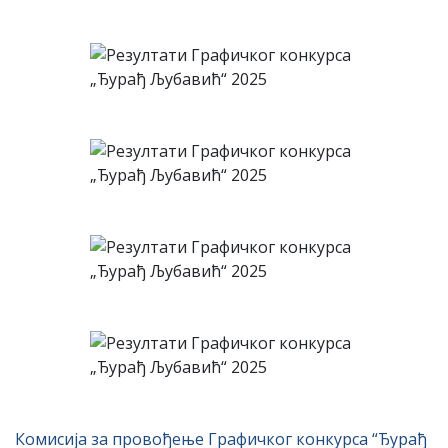
Комисија за провођење Графичког конкурса “Ђурађ