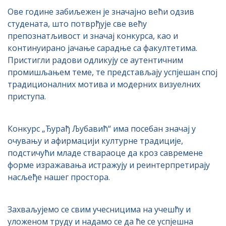
Ове године забиљежен је значајно већи одзив
студената, што потврђује све већу
препознатљивост и значај конкурса, као и
континуирано јачање сарадње са факултетима.
Пристигли радови одликују се аутентичним
промишљањем теме, те представљају успјешан спој
традиционалних мотива и модерних визуелних
приступа.
Конкурс „Ђурађ Љубавић“ има посебан значај у
очувању и афирмацији културне традиције,
подстичући младе ствараоце да кроз савремене
форме изражавања истражују и реинтерпретирају
насљеђе нашег простора.
Захваљујемо се свим учесницима на учешћу и
уложеном труду и надамо се да ће се успјешна