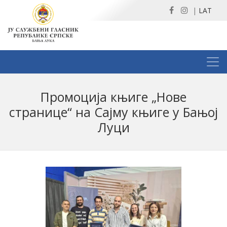
|
LAT
Промоција књиге „Нове
странице“ на Сајму књиге у Бањој
Луци