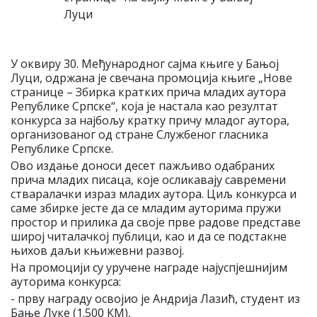
У оквиру 30. Међународног сајма књиге у Бањој
Луци, одржана je свечана промоција књиге „Нове
странице – Збирка кратких прича младих аутора
Републике Српске“, која је настала као резултат
конкурса за најбољу кратку причу младог аутора,
организованог од стране Службеног гласника
Републике Српске.
Ово издање доноси десет пажљиво одабраних
прича младих писаца, које осликавају савремени
стваралачки израз младих аутора. Циљ конкурса и
саме збирке јесте да се младим ауторима пружи
простор и прилика да своје прве радове представе
широј читалачкој публици, као и да се подстакне
њихов даљи књижевни развој.
На промоцији су уручене награде најуспјешнијим
ауторима конкурса:
- прву награду освојио је Андрија Лазић, студент из
Бање Луке (1.500 КМ),