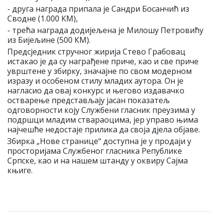
- друга награда припала је Сандри Босанчић из
Сводне (1.000 КМ),
- трећа награда додијељена је Милошу Петровићу
из Бијељине (500 КМ).
Предсједник стручног жирија Стево Грабовац
истакао је да су награђене приче, као и све приче
уврштене у збирку, значајне по свом модерном
изразу и особеном стилу младих аутора. Он је
нагласио да овај конкурс и његово издавачко
остварење представљају јасан показатељ
одговорности коју Службени гласник преузима у
подршци младим ствараоцима, јер управо њима
најчешће недостаје прилика да своја дјела објаве.
Збирка „Нове странице“ доступна је у продаји у
просторијама Службеног гласника Републике
Српске, као и на нашем штанду у оквиру Сајма
књиге.