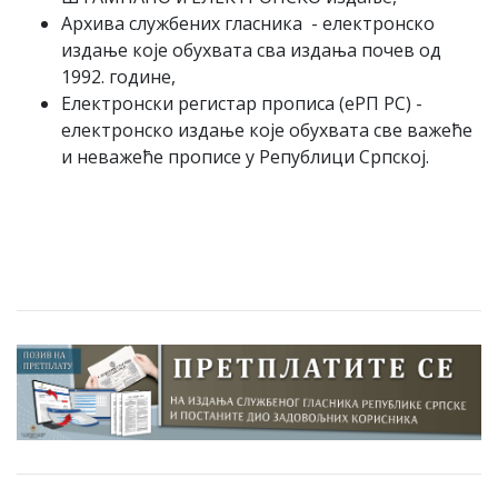
Архива службених гласника - електронско
издање које обухвата сва издања почев од
1992. године,
Електронски регистар прописа (еРП РС) -
електронско издање које обухвата све важеће
и неважеће прописе у Републици Српској.