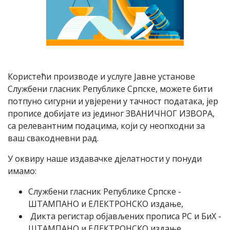
Користећи производе и услуге Јавне установе
Службени гласник Републике Српске, можете бити
потпуно сигурни и увјерени у тачност података, јер
прописе добијате из јединог ЗВАНИЧНОГ ИЗВОРА,
са релевантним подацима, који су неопходни за
ваш свакодневни рад.
У оквиру наше издавачке дјелатности у понуди
имамо:
Службени гласник Републике Српске -
ШТАМПАНО и ЕЛЕКТРОНСКО издање,
Дикта регистар објављених прописа РС и БиХ -
ШТАМПАНО и ЕЛЕКТРОНСКО издање,