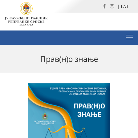
|
LAT
Прав(н)о знање