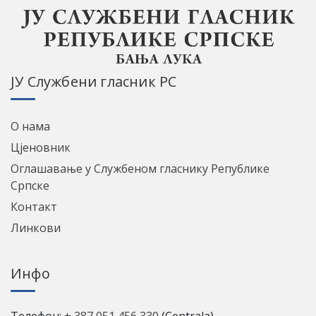
ЈУ Службени гласник РС
О нама
Цјеновник
Оглашавање у Службеном гласнику Републике
Српске
Контакт
Линкови
Инфо
Телефон:
+ 387 051 456 330
(Centrala)