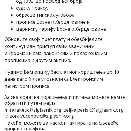
од 1992. до посљедњег броја,
судску праксу,
обрасце типских уговора,
прописе Босне и Херцеговине и
царинску тарифу Босне и Херцеговине.
Обновите своју претплату и обезбиједите
континуиран приступ свим званичним
информацијама, законским и подзаконским
прописима и другим актима.
Нудимо Вам опцију бесплатног кориштења до 10
дана како би се упознали са Електронским
регистром прописа.
За сва додатна појашњења и питања можете нам се
обратити путем мејла:
mira.laketic@slglasnik.org
,
zeljka.perisic@slglasnik.org
и
zora.vucenovic@slglasnik.org
Такође, можете да нас контактирате на сљедеће
бројеве телефона: