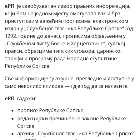
еРП
је
свеобухватан извор правних информација
,
који Вам на једном мјесту омогућава лак и брз
приступ свим важећим прописима: електронском
издању „Службеног гласника Републике Српске“ (од
1992. године до данас), прописима објављеним у
„Службеном листу Босне и Херцеговине“, судској
пракси, обрасцима типских уговора, царинској
тарифи и програму рада Народне скупштине
Републике Српске.
Све информације су ажурне, прегледне и доступне у
само неколико кликова — гдје год да се налазите.
еРП
садржи:
прописе Републике Српске,
редакцијски пречишћене законе Републике
Српске,
архиву „Службеног гласника Републике Српске“