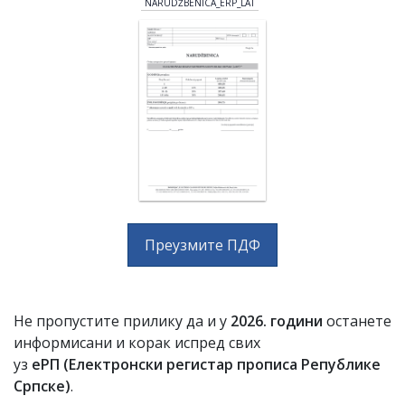
NARUDŽBENICA_ERP_LAT
Преузмите ПДФ
Не пропустите прилику да и у
2026. години
останете
информисани и корак испред свих
уз
еРП
(
Електронски регистар прописа Републике
Српске)
.