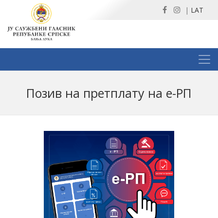
|
LAT
Позив на претплату на е-РП