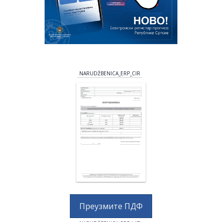
NARUDŽBENICA_ERP_CIR
Преузмите ПДФ