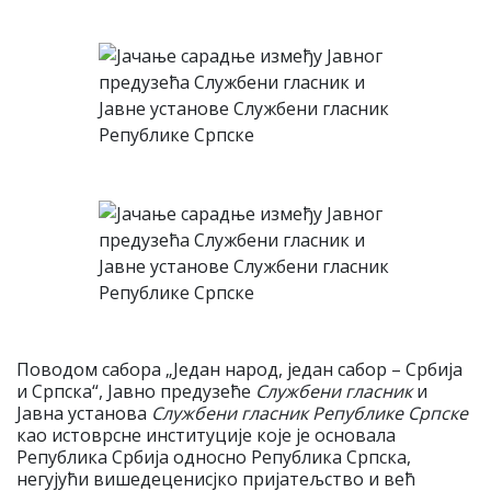
Поводом сабора „Један народ, један сабор – Србија
и Српска“, Јавно предузеће
Службени гласник
и
Јавна установа
Службени гласник Републике Српске
као истоврсне институције које је основала
Република Србија односно Република Српска,
негујући вишедеценисјко пријатељство и већ