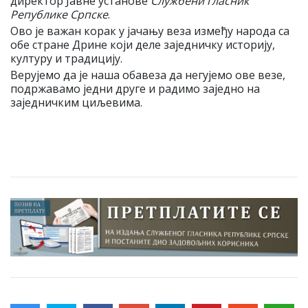
директор Јавне установе
Службени гласник
Републике Српске
.
Ово је важан корак у јачању веза између народа са
обе стране Дрине који деле заједничку историју,
културу и традицију.
Верујемо да је наша обавеза да негујемо ове везе,
подржавамо једни друге и радимо заједно на
заједничким циљевима.