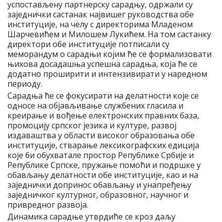
успостављену партнерску сарадњу, одржали су
заједнички састанак највишег руководства обе
институције, на челу с директорима Младеном
Шарчевићем и Милошем Лукићем. На том састанку
директори обе институције потписали су
меморандум о сaрадњи којим ће се формализовати
њихова досадашња успешна сарадња, која ће се
додатно проширити и интензивирати у наредном
периоду.
Сарадња ће се фокусирати на делатности које се
односе на објављивање службених гласила и
креирање и вођење електронских правних база,
промоцију српског језика и културе, развој
издаваштва у области високог образовања обе
институције, стварање лексикографских едиција
које би обухватале простор Републике Србије и
Републике Српске, пружање помоћи и подршке у
обављању делатности обе институције, као и на
заједнички допринос обављању и унапређењу
заједничког културног, образовног, научног и
привредног развоја.
Динамика сарадње утврдиће се кроз даљу