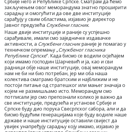
Србије него и Републике Српске. Сматрам да ћемо
закључењем овог меморандума знатно проширити
сарадњу и омогућити да ове две институције
сарађују у свим областима, изјавио је директор
Јавног предузећа
Службени гласник
.
Наше двије институције и раније су успјешно
сарађивале, имали смо заједничке издавачке
активности, а
Службени гласник
раније је помагао у
техничком опремању „
Службеног гласника
Републике Српске
“. Када бисмо се водили осјећајем
који имамо господин Шарчевић и ја, као и сви
радници обје наше институције, овај меморандум
нам не би ни био потребан, јер ми оба наша
колектива сматрамо братским и најближим и не
постоји питање од стратешког или мањег значаја о
којем не размишљамо исто. Меморандум смо
потписали јер смо препознали колико је важно да
све институције, предузећа и установе Србије и
Српске буду дио порука Свесрпског сабора, али и да
бисмо будућим генерацијама које буду водиле наше
државе и наше институције оставили свијест да
увијек унапређују сарадњу коју имамо, изјавио је