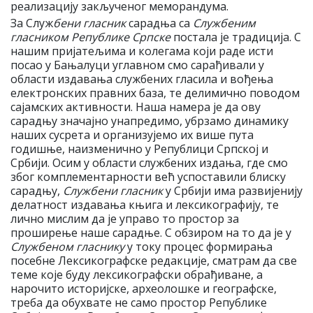
реализацију закљученог меморандума.
За Служ
бени гласник
сарадња са
Службеним
гласником Републике Српске
постала је традиција. С
нашим пријатељима и колегама који раде исти
посао у Бањалуци углавном смо сарађивали у
области издавања службених гласила и вођења
електронских правних база, те делимично поводом
сајамских активности. Наша намера је да ову
сарадњу значајно унапредимо, убрзамо динамику
наших сусрета и организујемо их више пута
годишње, наизменично у Републици Српској и
Србији. Осим у области службених издања, где смо
због комплементарности већ успоставили блиску
сарадњу,
Службени гласник
у Србији има развијенију
делатност издавања књига и лексикографију, те
лично мислим да је управо то простор за
проширење наше сарадње. С обзиром на то да је у
Службеном гласнику
у току процес формирања
посебне Лексикографске редакције, сматрам да све
теме које буду лексикографски обрађиване, а
нарочито историјске, археолошке и географске,
треба да обухвате не само простор Републике